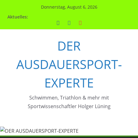
Zum
Donnerstag, August 6, 2026
Inhalt
Aktuelles:
springen
DER
AUSDAUERSPORT-
EXPERTE
Schwimmen, Triathlon & mehr mit
Sportwissenschaftler Holger Lüning