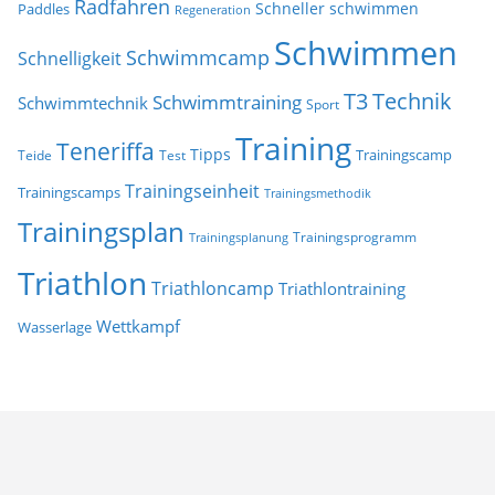
Radfahren
Schneller schwimmen
Paddles
Regeneration
Schwimmen
Schwimmcamp
Schnelligkeit
T3
Technik
Schwimmtraining
Schwimmtechnik
Sport
Training
Teneriffa
Tipps
Trainingscamp
Teide
Test
Trainingseinheit
Trainingscamps
Trainingsmethodik
Trainingsplan
Trainingsprogramm
Trainingsplanung
Triathlon
Triathloncamp
Triathlontraining
Wettkampf
Wasserlage