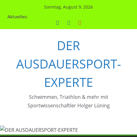
Zum
Sonntag, August 9, 2026
Inhalt
Aktuelles:
springen
DER
AUSDAUERSPORT-
EXPERTE
Schwimmen, Triathlon & mehr mit
Sportwissenschaftler Holger Lüning