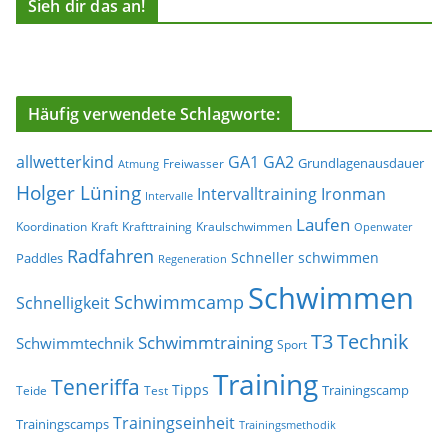
Sieh dir das an!
Häufig verwendete Schlagworte:
allwetterkind
GA1
GA2
Grundlagenausdauer
Freiwasser
Atmung
Holger Lüning
Ironman
Intervalltraining
Intervalle
Laufen
Koordination
Kraft
Krafttraining
Kraulschwimmen
Openwater
Radfahren
Schneller schwimmen
Paddles
Regeneration
Schwimmen
Schwimmcamp
Schnelligkeit
T3
Technik
Schwimmtraining
Schwimmtechnik
Sport
Training
Teneriffa
Tipps
Trainingscamp
Teide
Test
Trainingseinheit
Trainingscamps
Trainingsmethodik