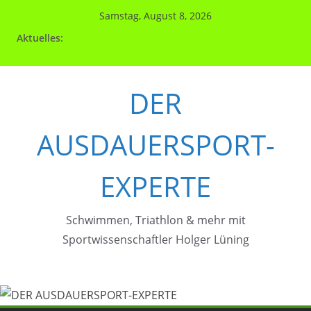
Zum
Samstag, August 8, 2026
Inhalt
Aktuelles:
springen
DER
AUSDAUERSPORT-
EXPERTE
Schwimmen, Triathlon & mehr mit
Sportwissenschaftler Holger Lüning