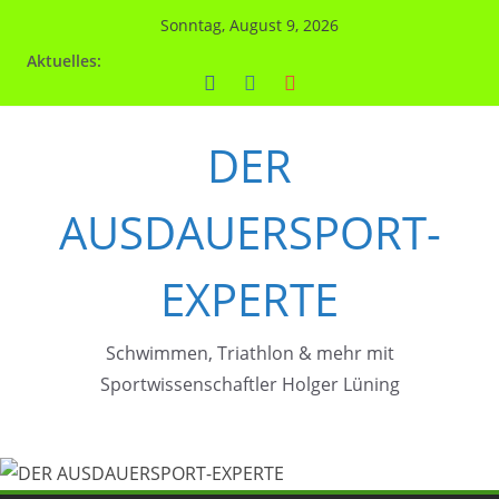
Zum
Sonntag, August 9, 2026
Inhalt
Aktuelles:
springen
DER
AUSDAUERSPORT-
EXPERTE
Schwimmen, Triathlon & mehr mit
Sportwissenschaftler Holger Lüning