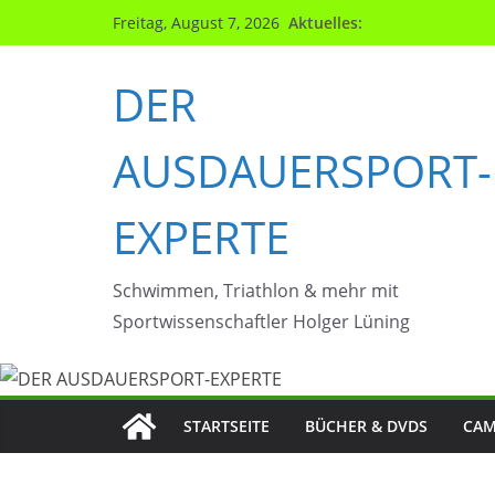
Zum
Aktuelles:
Freitag, August 7, 2026
Inhalt
springen
DER
AUSDAUERSPORT-
EXPERTE
Schwimmen, Triathlon & mehr mit
Sportwissenschaftler Holger Lüning
STARTSEITE
BÜCHER & DVDS
CAM