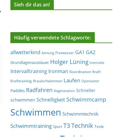
Sieh dir das an!
Häufig verwendete Schlagworte:
allwetterkind
GA1
GA2
Freiwasser
Atmung
Holger Lüning
Grundlagenausdauer
Intervalle
Ironman
Intervalltraining
Koordination
Kraft
Laufen
Krafttraining
Kraulschwimmen
Openwater
Radfahren
Schneller
Paddles
Regeneration
Schwimmcamp
Schnelligkeit
schwimmen
Schwimmen
Schwimmtechnik
T3
Technik
Schwimmtraining
Sport
Teide