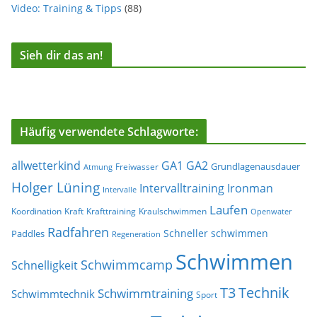
Video: Training & Tipps
(88)
Sieh dir das an!
Häufig verwendete Schlagworte:
allwetterkind
GA1
GA2
Grundlagenausdauer
Freiwasser
Atmung
Holger Lüning
Ironman
Intervalltraining
Intervalle
Laufen
Koordination
Kraft
Krafttraining
Kraulschwimmen
Openwater
Radfahren
Schneller schwimmen
Paddles
Regeneration
Schwimmen
Schwimmcamp
Schnelligkeit
T3
Technik
Schwimmtraining
Schwimmtechnik
Sport