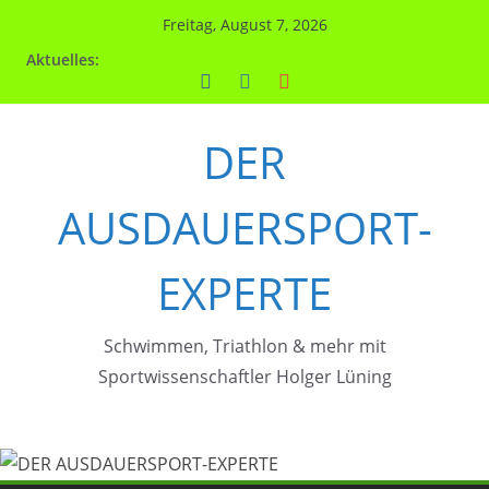
Zum
Freitag, August 7, 2026
Inhalt
Aktuelles:
springen
DER
AUSDAUERSPORT-
EXPERTE
Schwimmen, Triathlon & mehr mit
Sportwissenschaftler Holger Lüning