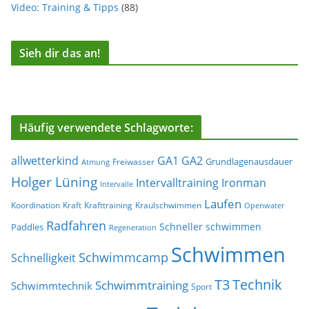
Video: Training & Tipps
(88)
Sieh dir das an!
Häufig verwendete Schlagworte:
allwetterkind
GA1
GA2
Grundlagenausdauer
Freiwasser
Atmung
Holger Lüning
Ironman
Intervalltraining
Intervalle
Laufen
Koordination
Kraft
Krafttraining
Kraulschwimmen
Openwater
Radfahren
Schneller schwimmen
Paddles
Regeneration
Schwimmen
Schwimmcamp
Schnelligkeit
T3
Technik
Schwimmtraining
Schwimmtechnik
Sport