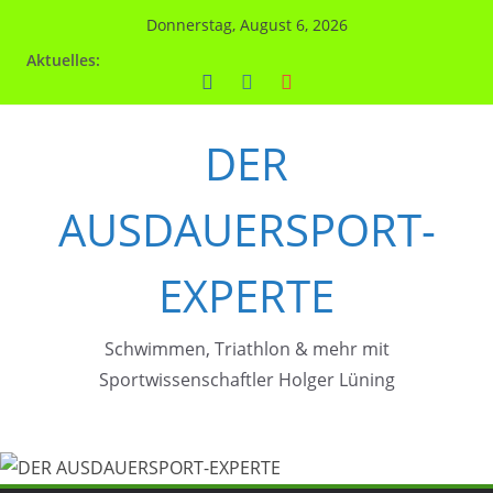
Zum
Donnerstag, August 6, 2026
Inhalt
Aktuelles:
springen
DER
AUSDAUERSPORT-
EXPERTE
Schwimmen, Triathlon & mehr mit
Sportwissenschaftler Holger Lüning