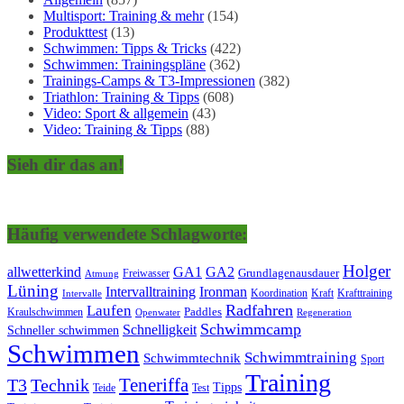
Multisport: Training & mehr
(154)
Produkttest
(13)
Schwimmen: Tipps & Tricks
(422)
Schwimmen: Trainingspläne
(362)
Trainings-Camps & T3-Impressionen
(382)
Triathlon: Training & Tipps
(608)
Video: Sport & allgemein
(43)
Video: Training & Tipps
(88)
Sieh dir das an!
Häufig verwendete Schlagworte:
Holger
allwetterkind
GA1
GA2
Grundlagenausdauer
Freiwasser
Atmung
Lüning
Ironman
Intervalltraining
Kraft
Krafttraining
Koordination
Intervalle
Laufen
Radfahren
Kraulschwimmen
Paddles
Openwater
Regeneration
Schwimmcamp
Schnelligkeit
Schneller schwimmen
Schwimmen
Schwimmtraining
Schwimmtechnik
Sport
Training
Teneriffa
T3
Technik
Tipps
Teide
Test