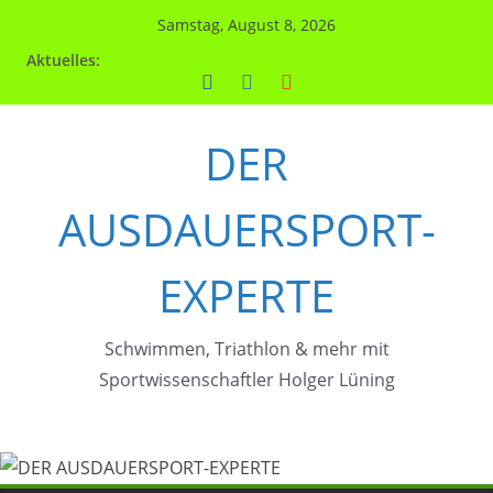
Zum
Samstag, August 8, 2026
Inhalt
Aktuelles:
springen
DER
AUSDAUERSPORT-
EXPERTE
Schwimmen, Triathlon & mehr mit
Sportwissenschaftler Holger Lüning