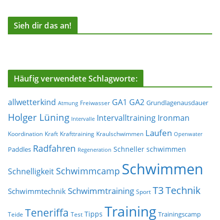
Sieh dir das an!
Häufig verwendete Schlagworte:
allwetterkind
GA1
GA2
Grundlagenausdauer
Freiwasser
Atmung
Holger Lüning
Ironman
Intervalltraining
Intervalle
Laufen
Koordination
Kraft
Krafttraining
Kraulschwimmen
Openwater
Radfahren
Schneller schwimmen
Paddles
Regeneration
Schwimmen
Schwimmcamp
Schnelligkeit
T3
Technik
Schwimmtraining
Schwimmtechnik
Sport
Training
Teneriffa
Tipps
Trainingscamp
Teide
Test