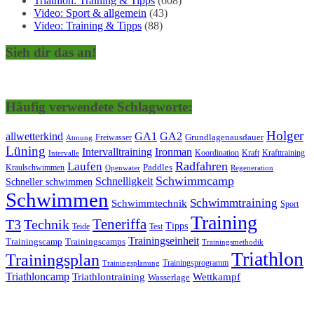
Triathlon: Training & Tipps
(608)
Video: Sport & allgemein
(43)
Video: Training & Tipps
(88)
Sieh dir das an!
Häufig verwendete Schlagworte:
Holger
allwetterkind
GA1
GA2
Grundlagenausdauer
Freiwasser
Atmung
Lüning
Ironman
Intervalltraining
Kraft
Krafttraining
Koordination
Intervalle
Laufen
Radfahren
Kraulschwimmen
Paddles
Openwater
Regeneration
Schwimmcamp
Schnelligkeit
Schneller schwimmen
Schwimmen
Schwimmtraining
Schwimmtechnik
Sport
Training
Teneriffa
T3
Technik
Tipps
Teide
Test
Trainingseinheit
Trainingscamp
Trainingscamps
Trainingsmethodik
Triathlon
Trainingsplan
Trainingsprogramm
Trainingsplanung
Triathloncamp
Triathlontraining
Wettkampf
Wasserlage