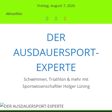
Zum
Freitag, August 7, 2026
Inhalt
Aktuelles:
springen
DER
AUSDAUERSPORT-
EXPERTE
Schwimmen, Triathlon & mehr mit
Sportwissenschaftler Holger Lüning