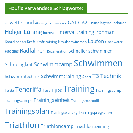
Häufig verwendete Schlagworte:
allwetterkind
GA1
GA2
Grundlagenausdauer
Freiwasser
Atmung
Holger Lüning
Ironman
Intervalltraining
Intervalle
Laufen
Koordination
Kraft
Krafttraining
Kraulschwimmen
Openwater
Radfahren
Schneller schwimmen
Paddles
Regeneration
Schwimmen
Schwimmcamp
Schnelligkeit
T3
Technik
Schwimmtraining
Schwimmtechnik
Sport
Training
Teneriffa
Tipps
Trainingscamp
Teide
Test
Trainingseinheit
Trainingscamps
Trainingsmethodik
Trainingsplan
Trainingsprogramm
Trainingsplanung
Triathlon
Triathloncamp
Triathlontraining