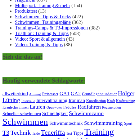
Multisport: Training & mehr
(154)
Produkttest
(13)
Schwimmen: Tipps & Tricks
(422)
Schwimmen: Trainingspläne
(362)
Trainings-Camps & T3-Impressionen
(382)
Triathlon: Training & Tipps
(608)
Video: Sport & allgemein
(43)
Video: Training & Tipps
(88)
Sieh dir das an!
Häufig verwendete Schlagworte:
Holger
allwetterkind
GA1
GA2
Grundlagenausdauer
Freiwasser
Atmung
Lüning
Ironman
Intervalltraining
Kraft
Krafttraining
Koordination
Intervalle
Laufen
Radfahren
Kraulschwimmen
Paddles
Openwater
Regeneration
Schwimmcamp
Schnelligkeit
Schneller schwimmen
Schwimmen
Schwimmtraining
Schwimmtechnik
Sport
Training
Teneriffa
T3
Technik
Tipps
Teide
Test