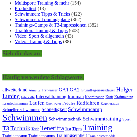
Multisport: Training & mehr
(154)
Produkttest
(13)
Schwimmen: Tipps & Tricks
(422)
Schwimmen: Trainingspläne
(362)
Trainings-Camps & T3-Impressionen
(382)
Triathlon: Training & Tipps
(608)
Video: Sport & allgemein
(43)
Video: Training & Tipps
(88)
Sieh dir das an!
Häufig verwendete Schlagworte:
Holger
allwetterkind
GA1
GA2
Grundlagenausdauer
Freiwasser
Atmung
Lüning
Ironman
Intervalltraining
Kraft
Krafttraining
Koordination
Intervalle
Laufen
Radfahren
Kraulschwimmen
Paddles
Openwater
Regeneration
Schwimmcamp
Schnelligkeit
Schneller schwimmen
Schwimmen
Schwimmtraining
Schwimmtechnik
Sport
Training
Teneriffa
T3
Technik
Tipps
Teide
Test
Trainingseinheit
Trainingscamp
Trainingscamps
Trainingsmethodik