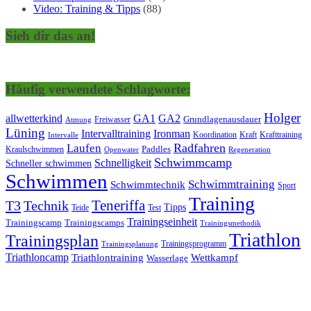
Video: Training & Tipps
(88)
Sieh dir das an!
Häufig verwendete Schlagworte:
Holger
allwetterkind
GA1
GA2
Grundlagenausdauer
Freiwasser
Atmung
Lüning
Ironman
Intervalltraining
Kraft
Krafttraining
Koordination
Intervalle
Laufen
Radfahren
Kraulschwimmen
Paddles
Openwater
Regeneration
Schwimmcamp
Schnelligkeit
Schneller schwimmen
Schwimmen
Schwimmtraining
Schwimmtechnik
Sport
Training
Teneriffa
T3
Technik
Tipps
Teide
Test
Trainingseinheit
Trainingscamp
Trainingscamps
Trainingsmethodik
Triathlon
Trainingsplan
Trainingsprogramm
Trainingsplanung
Triathloncamp
Triathlontraining
Wettkampf
Wasserlage