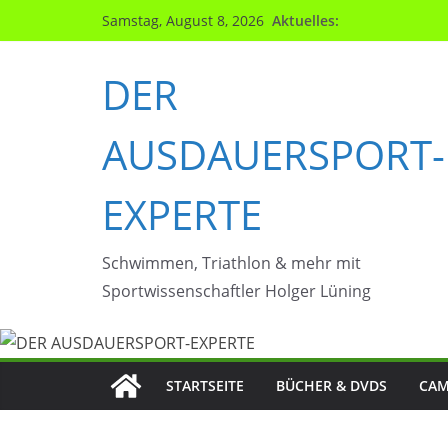
Zum
Aktuelles:
Samstag, August 8, 2026
Inhalt
springen
DER
AUSDAUERSPORT-
EXPERTE
Schwimmen, Triathlon & mehr mit
Sportwissenschaftler Holger Lüning
STARTSEITE
BÜCHER & DVDS
CAM