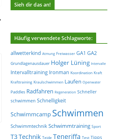
Sieh dir das an!
Häufig verwendete Schlagworte:
allwetterkind
GA1
GA2
Freiwasser
Atmung
Holger Lüning
Grundlagenausdauer
Intervalle
Ironman
Intervalltraining
Koordination
Kraft
Laufen
Krafttraining
Kraulschwimmen
Openwater
Radfahren
Schneller
Paddles
Regeneration
Schnelligkeit
schwimmen
Schwimmen
Schwimmcamp
Schwimmtraining
Schwimmtechnik
Sport
Teneriffa
T3
Technik
Tipps
Teide
Test