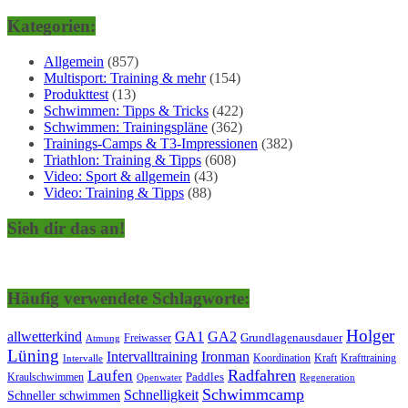
Kategorien:
Allgemein
(857)
Multisport: Training & mehr
(154)
Produkttest
(13)
Schwimmen: Tipps & Tricks
(422)
Schwimmen: Trainingspläne
(362)
Trainings-Camps & T3-Impressionen
(382)
Triathlon: Training & Tipps
(608)
Video: Sport & allgemein
(43)
Video: Training & Tipps
(88)
Sieh dir das an!
Häufig verwendete Schlagworte:
Holger
allwetterkind
GA1
GA2
Grundlagenausdauer
Freiwasser
Atmung
Lüning
Ironman
Intervalltraining
Kraft
Krafttraining
Koordination
Intervalle
Laufen
Radfahren
Kraulschwimmen
Paddles
Openwater
Regeneration
Schwimmcamp
Schnelligkeit
Schneller schwimmen