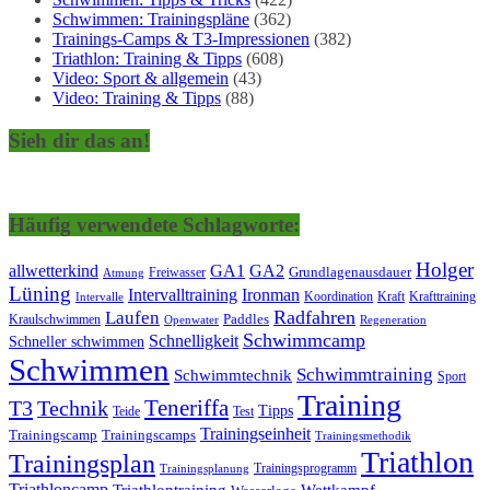
Schwimmen: Trainingspläne
(362)
Trainings-Camps & T3-Impressionen
(382)
Triathlon: Training & Tipps
(608)
Video: Sport & allgemein
(43)
Video: Training & Tipps
(88)
Sieh dir das an!
Häufig verwendete Schlagworte:
Holger
allwetterkind
GA1
GA2
Grundlagenausdauer
Freiwasser
Atmung
Lüning
Ironman
Intervalltraining
Kraft
Krafttraining
Koordination
Intervalle
Laufen
Radfahren
Kraulschwimmen
Paddles
Openwater
Regeneration
Schwimmcamp
Schnelligkeit
Schneller schwimmen
Schwimmen
Schwimmtraining
Schwimmtechnik
Sport
Training
Teneriffa
T3
Technik
Tipps
Teide
Test
Trainingseinheit
Trainingscamp
Trainingscamps
Trainingsmethodik
Triathlon
Trainingsplan
Trainingsprogramm
Trainingsplanung
Triathloncamp
Triathlontraining
Wettkampf