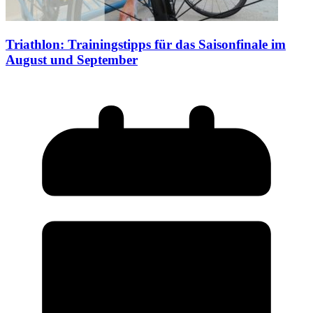
Triathlon: Trainingstipps für das Saisonfinale im
August und September