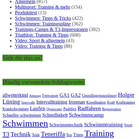
Allgemein
(857)
Multisport: Training & mehr
(154)
Produkttest
(13)
Schwimmen: Tipps & Tricks
(422)
Schwimmen: Trainingspläne
(362)
Trainings-Camps & T3-Impressionen
(382)
Triathlon: Training & Tipps
(608)
Video: Sport & allgemein
(43)
Video: Training & Tipps
(88)
Sieh dir das an!
Häufig verwendete Schlagworte:
Holger
allwetterkind
GA1
GA2
Grundlagenausdauer
Freiwasser
Atmung
Lüning
Ironman
Intervalltraining
Kraft
Krafttraining
Koordination
Intervalle
Laufen
Radfahren
Kraulschwimmen
Paddles
Openwater
Regeneration
Schwimmcamp
Schnelligkeit
Schneller schwimmen
Schwimmen
Schwimmtraining
Schwimmtechnik
Sport
Training
Teneriffa
T3
Technik
Tipps
Teide
Test