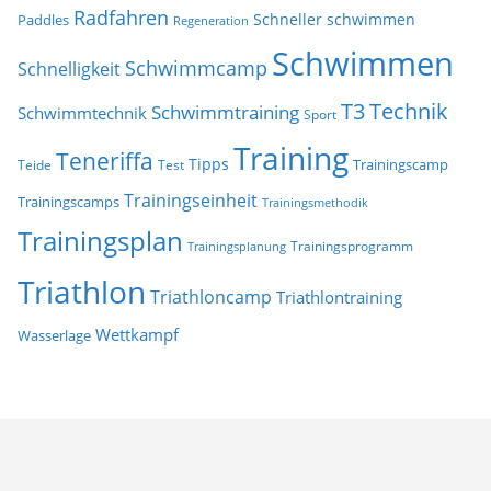
Radfahren
Schneller schwimmen
Paddles
Regeneration
Schwimmen
Schwimmcamp
Schnelligkeit
T3
Technik
Schwimmtraining
Schwimmtechnik
Sport
Training
Teneriffa
Tipps
Trainingscamp
Teide
Test
Trainingseinheit
Trainingscamps
Trainingsmethodik
Trainingsplan
Trainingsprogramm
Trainingsplanung
Triathlon
Triathloncamp
Triathlontraining
Wettkampf
Wasserlage