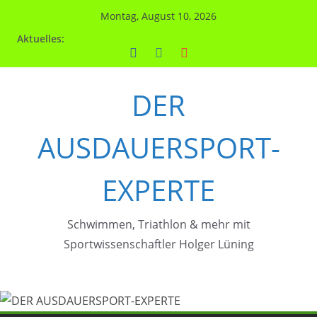
Zum
Montag, August 10, 2026
Inhalt
Aktuelles:
springen
DER
AUSDAUERSPORT-
EXPERTE
Schwimmen, Triathlon & mehr mit
Sportwissenschaftler Holger Lüning