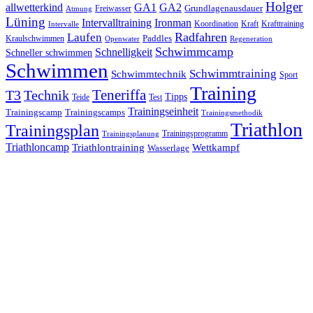
Holger
allwetterkind
GA1
GA2
Grundlagenausdauer
Freiwasser
Atmung
Lüning
Ironman
Intervalltraining
Kraft
Krafttraining
Koordination
Intervalle
Laufen
Radfahren
Kraulschwimmen
Paddles
Openwater
Regeneration
Schwimmcamp
Schnelligkeit
Schneller schwimmen
Schwimmen
Schwimmtraining
Schwimmtechnik
Sport
Training
Teneriffa
T3
Technik
Tipps
Teide
Test
Trainingseinheit
Trainingscamp
Trainingscamps
Trainingsmethodik
Triathlon
Trainingsplan
Trainingsprogramm
Trainingsplanung
Triathloncamp
Triathlontraining
Wettkampf
Wasserlage