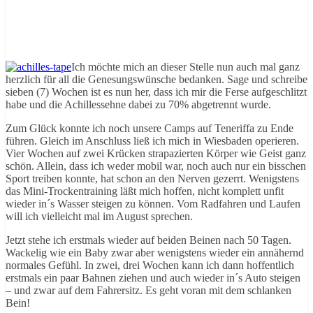
Ich möchte mich an dieser Stelle nun auch mal ganz
herzlich für all die Genesungswünsche bedanken. Sage und schreibe
sieben (7) Wochen ist es nun her, dass ich mir die Ferse aufgeschlitzt
habe und die Achillessehne dabei zu 70% abgetrennt wurde.
Zum Glück konnte ich noch unsere Camps auf Teneriffa zu Ende
führen. Gleich im Anschluss ließ ich mich in Wiesbaden operieren.
Vier Wochen auf zwei Krücken strapazierten Körper wie Geist ganz
schön. Allein, dass ich weder mobil war, noch auch nur ein bisschen
Sport treiben konnte, hat schon an den Nerven gezerrt. Wenigstens
das Mini-Trockentraining läßt mich hoffen, nicht komplett unfit
wieder in´s Wasser steigen zu können. Vom Radfahren und Laufen
will ich vielleicht mal im August sprechen.
Jetzt stehe ich erstmals wieder auf beiden Beinen nach 50 Tagen.
Wackelig wie ein Baby zwar aber wenigstens wieder ein annähernd
normales Gefühl. In zwei, drei Wochen kann ich dann hoffentlich
erstmals ein paar Bahnen ziehen und auch wieder in´s Auto steigen
– und zwar auf dem Fahrersitz. Es geht voran mit dem schlanken
Bein!