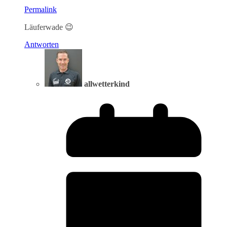
Permalink
Läuferwade 😉
Antworten
allwetterkind