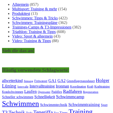
Allgemein
(857)
Multisport: Training & mehr
(154)
Produkttest
(13)
Schwimmen: Tipps & Tricks
(422)
Schwimmen: Trainingspläne
(362)
Trainings-Camps & T3-Impressionen
(382)
Triathlon: Training & Tipps
(608)
Video: Sport & allgemein
(43)
Video: Training & Tipps
(88)
Sieh dir das an!
Häufig verwendete Schlagworte:
Holger
allwetterkind
GA1
GA2
Grundlagenausdauer
Freiwasser
Atmung
Lüning
Ironman
Intervalltraining
Kraft
Krafttraining
Koordination
Intervalle
Laufen
Radfahren
Kraulschwimmen
Paddles
Openwater
Regeneration
Schwimmcamp
Schnelligkeit
Schneller schwimmen
Schwimmen
Schwimmtraining
Schwimmtechnik
Sport
Training
Teneriffa
T3
Technik
Tipps
Teide
Test