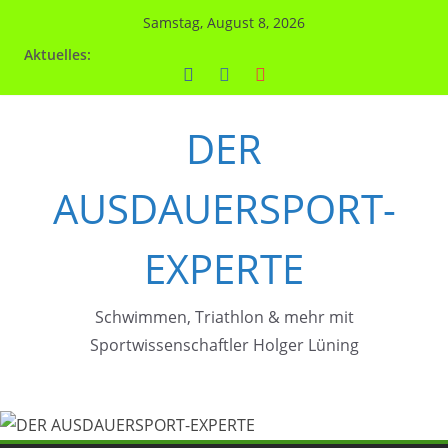
Zum
Samstag, August 8, 2026
Inhalt
Aktuelles:
springen
DER
AUSDAUERSPORT-
EXPERTE
Schwimmen, Triathlon & mehr mit
Sportwissenschaftler Holger Lüning