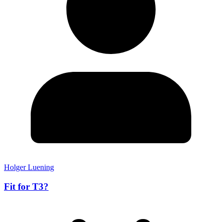
Holger Luening
Fit for T3?