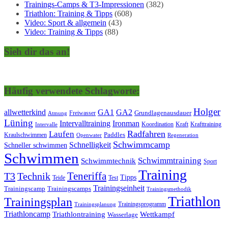
Trainings-Camps & T3-Impressionen
(382)
Triathlon: Training & Tipps
(608)
Video: Sport & allgemein
(43)
Video: Training & Tipps
(88)
Sieh dir das an!
Häufig verwendete Schlagworte:
Holger
allwetterkind
GA1
GA2
Grundlagenausdauer
Freiwasser
Atmung
Lüning
Ironman
Intervalltraining
Kraft
Krafttraining
Koordination
Intervalle
Laufen
Radfahren
Kraulschwimmen
Paddles
Openwater
Regeneration
Schwimmcamp
Schnelligkeit
Schneller schwimmen
Schwimmen
Schwimmtraining
Schwimmtechnik
Sport
Training
Teneriffa
T3
Technik
Tipps
Teide
Test
Trainingseinheit
Trainingscamp
Trainingscamps
Trainingsmethodik
Triathlon
Trainingsplan
Trainingsprogramm
Trainingsplanung
Triathloncamp
Triathlontraining
Wettkampf
Wasserlage