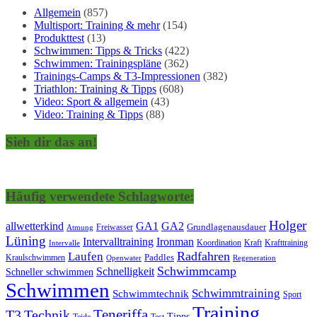
Allgemein
(857)
Multisport: Training & mehr
(154)
Produkttest
(13)
Schwimmen: Tipps & Tricks
(422)
Schwimmen: Trainingspläne
(362)
Trainings-Camps & T3-Impressionen
(382)
Triathlon: Training & Tipps
(608)
Video: Sport & allgemein
(43)
Video: Training & Tipps
(88)
Sieh dir das an!
Häufig verwendete Schlagworte:
Holger
allwetterkind
GA1
GA2
Grundlagenausdauer
Freiwasser
Atmung
Lüning
Ironman
Intervalltraining
Kraft
Krafttraining
Koordination
Intervalle
Laufen
Radfahren
Kraulschwimmen
Paddles
Openwater
Regeneration
Schwimmcamp
Schnelligkeit
Schneller schwimmen
Schwimmen
Schwimmtraining
Schwimmtechnik
Sport
Training
Teneriffa
T3
Technik
Tipps
Teide
Test