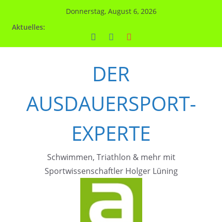
Zum
Donnerstag, August 6, 2026
Inhalt
Aktuelles:
springen
DER
AUSDAUERSPORT-
EXPERTE
Schwimmen, Triathlon & mehr mit
Sportwissenschaftler Holger Lüning