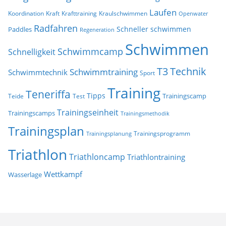
Laufen
Koordination
Kraft
Krafttraining
Kraulschwimmen
Openwater
Radfahren
Schneller schwimmen
Paddles
Regeneration
Schwimmen
Schwimmcamp
Schnelligkeit
T3
Technik
Schwimmtraining
Schwimmtechnik
Sport
Training
Teneriffa
Tipps
Trainingscamp
Teide
Test
Trainingseinheit
Trainingscamps
Trainingsmethodik
Trainingsplan
Trainingsprogramm
Trainingsplanung
Triathlon
Triathloncamp
Triathlontraining
Wettkampf
Wasserlage