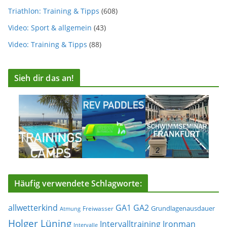
Triathlon: Training & Tipps
(608)
Video: Sport & allgemein
(43)
Video: Training & Tipps
(88)
Sieh dir das an!
Häufig verwendete Schlagworte:
allwetterkind
GA1
GA2
Grundlagenausdauer
Freiwasser
Atmung
Holger Lüning
Ironman
Intervalltraining
Intervalle