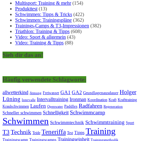
Multisport: Training & mehr
(154)
Produkttest
(13)
Schwimmen: Tipps & Tricks
(422)
Schwimmen: Trainingspläne
(362)
Trainings-Camps & T3-Impressionen
(382)
Triathlon: Training & Tipps
(608)
Video: Sport & allgemein
(43)
Video: Training & Tipps
(88)
Sieh dir das an!
Häufig verwendete Schlagworte:
Holger
allwetterkind
GA1
GA2
Grundlagenausdauer
Freiwasser
Atmung
Lüning
Ironman
Intervalltraining
Kraft
Krafttraining
Koordination
Intervalle
Laufen
Radfahren
Kraulschwimmen
Paddles
Openwater
Regeneration
Schwimmcamp
Schnelligkeit
Schneller schwimmen
Schwimmen
Schwimmtraining
Schwimmtechnik
Sport
Training
Teneriffa
T3
Technik
Tipps
Teide
Test
Trainingseinheit
Trainingscamp
Trainingscamps
Trainingsmethodik