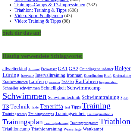
Trainings-Camps & T3-Impressionen
(382)
Triathlon: Training & Tipps
(608)
Video: Sport & allgemein
(43)
Video: Training & Tipps
(88)
Sieh dir das an!
Häufig verwendete Schlagworte:
Holger
allwetterkind
GA1
GA2
Grundlagenausdauer
Freiwasser
Atmung
Lüning
Ironman
Intervalltraining
Kraft
Krafttraining
Koordination
Intervalle
Laufen
Radfahren
Kraulschwimmen
Paddles
Openwater
Regeneration
Schwimmcamp
Schnelligkeit
Schneller schwimmen
Schwimmen
Schwimmtraining
Schwimmtechnik
Sport
Training
Teneriffa
T3
Technik
Tipps
Teide
Test
Trainingseinheit
Trainingscamp
Trainingscamps
Trainingsmethodik
Triathlon
Trainingsplan
Trainingsprogramm
Trainingsplanung
Triathloncamp
Triathlontraining
Wettkampf
Wasserlage