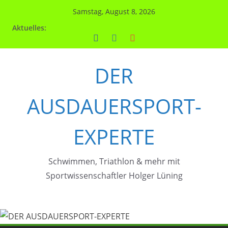
Zum
Samstag, August 8, 2026
Inhalt
Aktuelles:
springen
DER
AUSDAUERSPORT-
EXPERTE
Schwimmen, Triathlon & mehr mit
Sportwissenschaftler Holger Lüning