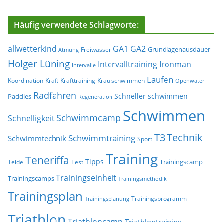
Häufig verwendete Schlagworte:
allwetterkind
GA1
GA2
Grundlagenausdauer
Freiwasser
Atmung
Holger Lüning
Ironman
Intervalltraining
Intervalle
Laufen
Koordination
Kraft
Krafttraining
Kraulschwimmen
Openwater
Radfahren
Schneller schwimmen
Paddles
Regeneration
Schwimmen
Schwimmcamp
Schnelligkeit
T3
Technik
Schwimmtraining
Schwimmtechnik
Sport
Training
Teneriffa
Tipps
Trainingscamp
Teide
Test
Trainingseinheit
Trainingscamps
Trainingsmethodik
Trainingsplan
Trainingsprogramm
Trainingsplanung
Triathlon
Triathloncamp
Triathlontraining