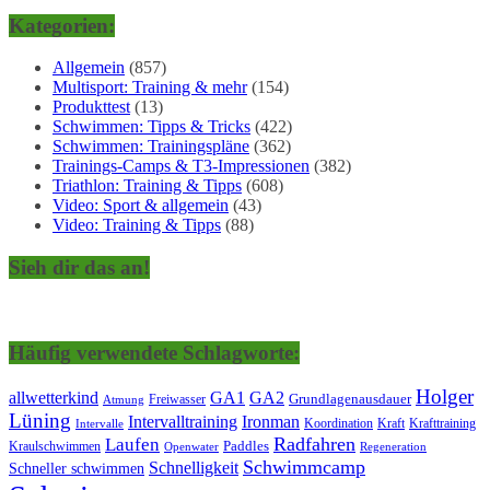
Kategorien:
Allgemein
(857)
Multisport: Training & mehr
(154)
Produkttest
(13)
Schwimmen: Tipps & Tricks
(422)
Schwimmen: Trainingspläne
(362)
Trainings-Camps & T3-Impressionen
(382)
Triathlon: Training & Tipps
(608)
Video: Sport & allgemein
(43)
Video: Training & Tipps
(88)
Sieh dir das an!
Häufig verwendete Schlagworte:
Holger
allwetterkind
GA1
GA2
Grundlagenausdauer
Freiwasser
Atmung
Lüning
Ironman
Intervalltraining
Kraft
Krafttraining
Koordination
Intervalle
Laufen
Radfahren
Kraulschwimmen
Paddles
Openwater
Regeneration
Schwimmcamp
Schnelligkeit
Schneller schwimmen