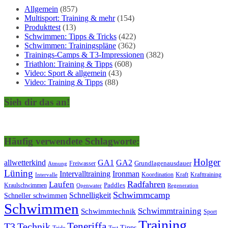
Allgemein
(857)
Multisport: Training & mehr
(154)
Produkttest
(13)
Schwimmen: Tipps & Tricks
(422)
Schwimmen: Trainingspläne
(362)
Trainings-Camps & T3-Impressionen
(382)
Triathlon: Training & Tipps
(608)
Video: Sport & allgemein
(43)
Video: Training & Tipps
(88)
Sieh dir das an!
Häufig verwendete Schlagworte:
Holger
allwetterkind
GA1
GA2
Grundlagenausdauer
Freiwasser
Atmung
Lüning
Ironman
Intervalltraining
Kraft
Krafttraining
Koordination
Intervalle
Laufen
Radfahren
Kraulschwimmen
Paddles
Openwater
Regeneration
Schwimmcamp
Schnelligkeit
Schneller schwimmen
Schwimmen
Schwimmtraining
Schwimmtechnik
Sport
Training
Teneriffa
T3
Technik
Tipps
Teide
Test