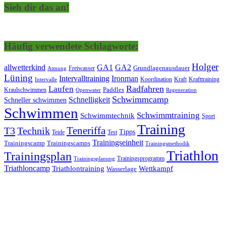
Sieh dir das an!
Häufig verwendete Schlagworte:
Holger
allwetterkind
GA1
GA2
Grundlagenausdauer
Freiwasser
Atmung
Lüning
Ironman
Intervalltraining
Kraft
Krafttraining
Koordination
Intervalle
Laufen
Radfahren
Kraulschwimmen
Paddles
Openwater
Regeneration
Schwimmcamp
Schnelligkeit
Schneller schwimmen
Schwimmen
Schwimmtraining
Schwimmtechnik
Sport
Training
Teneriffa
T3
Technik
Tipps
Teide
Test
Trainingseinheit
Trainingscamp
Trainingscamps
Trainingsmethodik
Triathlon
Trainingsplan
Trainingsprogramm
Trainingsplanung
Triathloncamp
Triathlontraining
Wettkampf
Wasserlage