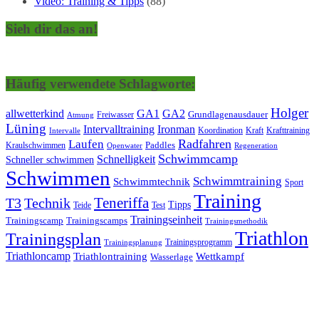
Video: Training & Tipps
(88)
Sieh dir das an!
Häufig verwendete Schlagworte:
Holger
allwetterkind
GA1
GA2
Grundlagenausdauer
Freiwasser
Atmung
Lüning
Ironman
Intervalltraining
Kraft
Krafttraining
Koordination
Intervalle
Laufen
Radfahren
Kraulschwimmen
Paddles
Openwater
Regeneration
Schwimmcamp
Schnelligkeit
Schneller schwimmen
Schwimmen
Schwimmtraining
Schwimmtechnik
Sport
Training
Teneriffa
T3
Technik
Tipps
Teide
Test
Trainingseinheit
Trainingscamp
Trainingscamps
Trainingsmethodik
Triathlon
Trainingsplan
Trainingsprogramm
Trainingsplanung
Triathloncamp
Triathlontraining
Wettkampf
Wasserlage