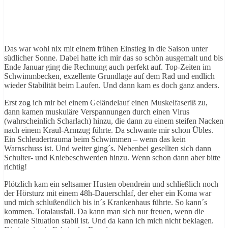
Das war wohl nix mit einem frühen Einstieg in die Saison unter
südlicher Sonne. Dabei hatte ich mir das so schön ausgemalt und bis
Ende Januar ging die Rechnung auch perfekt auf. Top-Zeiten im
Schwimmbecken, exzellente Grundlage auf dem Rad und endlich
wieder Stabilität beim Laufen. Und dann kam es doch ganz anders.
Erst zog ich mir bei einem Geländelauf einen Muskelfaseriß zu,
dann kamen muskuläre Verspannungen durch einen Virus
(wahrscheinlich Scharlach) hinzu, die dann zu einem steifen Nacken
nach einem Kraul-Armzug führte. Da schwante mir schon Übles.
Ein Schleudertrauma beim Schwimmen – wenn das kein
Warnschuss ist. Und weiter ging´s. Nebenbei gesellten sich dann
Schulter- und Kniebeschwerden hinzu. Wenn schon dann aber bitte
richtig!
Plötzlich kam ein seltsamer Husten obendrein und schließlich noch
der Hörsturz mit einem 48h-Dauerschlaf, der eher ein Koma war
und mich schlußendlich bis in´s Krankenhaus führte. So kann´s
kommen. Totalausfall. Da kann man sich nur freuen, wenn die
mentale Situation stabil ist. Und da kann ich mich nicht beklagen.