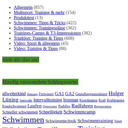
Allgemein
(857)
Multisport: Training & mehr
(154)
Produkttest
(13)
Schwimmen: Tipps & Tricks
(422)
Schwimmen: Trainingspläne
(362)
Trainings-Camps & T3-Impressionen
(382)
Triathlon: Training & Tipps
(608)
Video: Sport & allgemein
(43)
Video: Training & Tipps
(88)
Sieh dir das an!
Häufig verwendete Schlagworte:
Holger
allwetterkind
GA1
GA2
Grundlagenausdauer
Freiwasser
Atmung
Lüning
Ironman
Intervalltraining
Kraft
Krafttraining
Koordination
Intervalle
Laufen
Radfahren
Kraulschwimmen
Paddles
Openwater
Regeneration
Schwimmcamp
Schnelligkeit
Schneller schwimmen
Schwimmen
Schwimmtraining
Schwimmtechnik
Sport