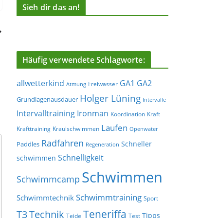
Sieh dir das an!
Häufig verwendete Schlagworte:
allwetterkind
GA1
GA2
Freiwasser
Atmung
Holger Lüning
Grundlagenausdauer
Intervalle
Ironman
Intervalltraining
Koordination
Kraft
Laufen
Krafttraining
Kraulschwimmen
Openwater
Radfahren
Schneller
Paddles
Regeneration
Schnelligkeit
schwimmen
Schwimmen
Schwimmcamp
Schwimmtraining
Schwimmtechnik
Sport
Teneriffa
T3
Technik
Tipps
Teide
Test