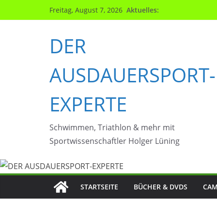
Zum
Aktuelles:
Freitag, August 7, 2026
Inhalt
springen
DER
AUSDAUERSPORT-
EXPERTE
Schwimmen, Triathlon & mehr mit
Sportwissenschaftler Holger Lüning
STARTSEITE
BÜCHER & DVDS
CAM