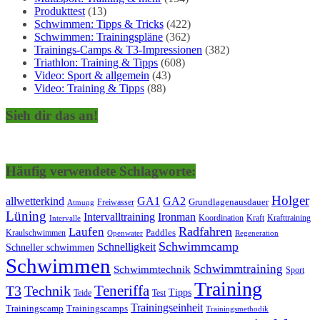
Produkttest
(13)
Schwimmen: Tipps & Tricks
(422)
Schwimmen: Trainingspläne
(362)
Trainings-Camps & T3-Impressionen
(382)
Triathlon: Training & Tipps
(608)
Video: Sport & allgemein
(43)
Video: Training & Tipps
(88)
Sieh dir das an!
Häufig verwendete Schlagworte:
Holger
allwetterkind
GA1
GA2
Grundlagenausdauer
Freiwasser
Atmung
Lüning
Ironman
Intervalltraining
Kraft
Krafttraining
Koordination
Intervalle
Laufen
Radfahren
Kraulschwimmen
Paddles
Openwater
Regeneration
Schwimmcamp
Schnelligkeit
Schneller schwimmen
Schwimmen
Schwimmtraining
Schwimmtechnik
Sport
Training
Teneriffa
T3
Technik
Tipps
Teide
Test
Trainingseinheit
Trainingscamp
Trainingscamps
Trainingsmethodik