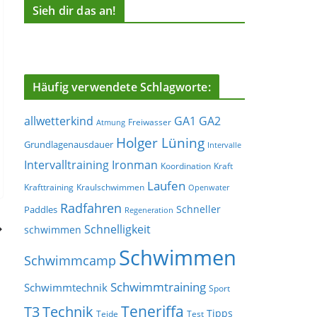
Sieh dir das an!
Häufig verwendete Schlagworte:
allwetterkind
GA1
GA2
Freiwasser
Atmung
Holger Lüning
Grundlagenausdauer
Intervalle
Ironman
Intervalltraining
Koordination
Kraft
Laufen
Krafttraining
Kraulschwimmen
Openwater
Radfahren
Schneller
Paddles
Regeneration
Schnelligkeit
schwimmen
Schwimmen
Schwimmcamp
Schwimmtraining
Schwimmtechnik
Sport
Teneriffa
T3
Technik
Tipps
Teide
Test