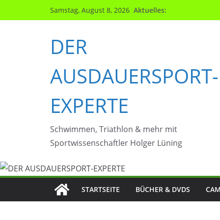
Zum
Aktuelles:
Samstag, August 8, 2026
Inhalt
springen
DER
AUSDAUERSPORT-
EXPERTE
Schwimmen, Triathlon & mehr mit
Sportwissenschaftler Holger Lüning
STARTSEITE
BÜCHER & DVDS
CAM