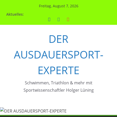
Zum
Freitag, August 7, 2026
Inhalt
Aktuelles:
springen
DER
AUSDAUERSPORT-
EXPERTE
Schwimmen, Triathlon & mehr mit
Sportwissenschaftler Holger Lüning