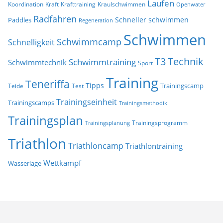
Laufen
Koordination
Kraft
Krafttraining
Kraulschwimmen
Openwater
Radfahren
Schneller schwimmen
Paddles
Regeneration
Schwimmen
Schwimmcamp
Schnelligkeit
T3
Technik
Schwimmtraining
Schwimmtechnik
Sport
Training
Teneriffa
Tipps
Trainingscamp
Teide
Test
Trainingseinheit
Trainingscamps
Trainingsmethodik
Trainingsplan
Trainingsprogramm
Trainingsplanung
Triathlon
Triathloncamp
Triathlontraining
Wettkampf
Wasserlage