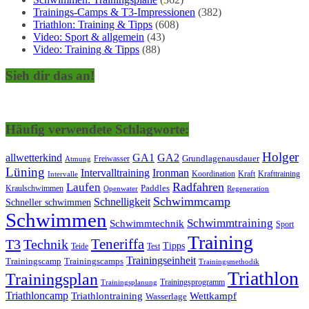
Trainings-Camps & T3-Impressionen
(382)
Triathlon: Training & Tipps
(608)
Video: Sport & allgemein
(43)
Video: Training & Tipps
(88)
Sieh dir das an!
Häufig verwendete Schlagworte:
Holger
allwetterkind
GA1
GA2
Grundlagenausdauer
Freiwasser
Atmung
Lüning
Ironman
Intervalltraining
Kraft
Krafttraining
Koordination
Intervalle
Laufen
Radfahren
Kraulschwimmen
Paddles
Openwater
Regeneration
Schwimmcamp
Schnelligkeit
Schneller schwimmen
Schwimmen
Schwimmtraining
Schwimmtechnik
Sport
Training
Teneriffa
T3
Technik
Tipps
Teide
Test
Trainingseinheit
Trainingscamp
Trainingscamps
Trainingsmethodik
Triathlon
Trainingsplan
Trainingsprogramm
Trainingsplanung
Triathloncamp
Triathlontraining
Wettkampf
Wasserlage