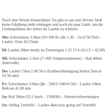
Noch eine Woche Deutschland. Da gibt es nur eine Devise: bloß
keine Erkältung mehr einfangen und noch ein paar Läufe, um die
Umfangsbilanz des Jahres im Laufen zu schönen.
Mo:
Schwimmen 3.0km (10×100 Kr alle 1.30 – 2x 6×50 Del) –
Laufen 11km 43.55min
Di:
Laufen 20km steady im Dauerregen 1.25.15 h (43.15 + 42.00)
Mi:
Schwimmen 3.1km (7×300 Tempovariationen) – Rad 40km
(Intervalle)
Do:
Laufen 15km 1.00.50 h (Endbeschleunigung letzten 5km in
18.50 min)
Fr:
Schwimmen 3.0km (
3x
– 200/2×100/4×50) – Laufen 10km
ReKom 41.00 min
Sa:
Rad 50km (35.1 km/h – 150HM) – Abreisevorbereitungen
So:
Abflug Teneriffa – Laufen 4km easy going auf Teneriffa