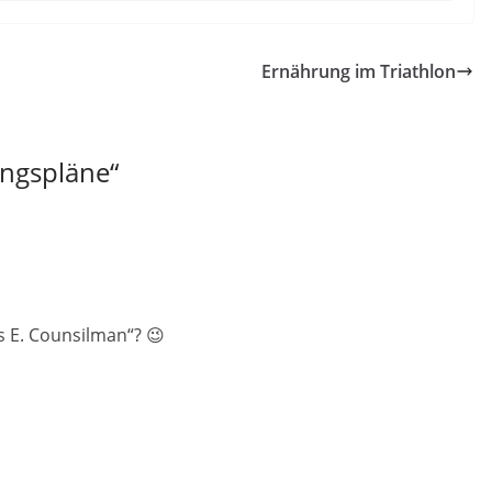
Ernährung im Triathlon
ingspläne
“
s E. Counsilman“? 😉