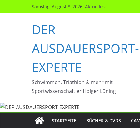
Zum
Aktuelles:
Samstag, August 8, 2026
Inhalt
springen
DER
AUSDAUERSPORT-
EXPERTE
Schwimmen, Triathlon & mehr mit
Sportwissenschaftler Holger Lüning
STARTSEITE
BÜCHER & DVDS
CAM