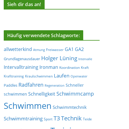
Sieh dir das an!
Häufig verwendete Schlagworte:
allwetterkind
GA1
GA2
Freiwasser
Atmung
Holger Lüning
Grundlagenausdauer
Intervalle
Ironman
Intervalltraining
Koordination
Kraft
Laufen
Krafttraining
Kraulschwimmen
Openwater
Radfahren
Schneller
Paddles
Regeneration
Schwimmcamp
Schnelligkeit
schwimmen
Schwimmen
Schwimmtechnik
T3
Technik
Schwimmtraining
Sport
Teide