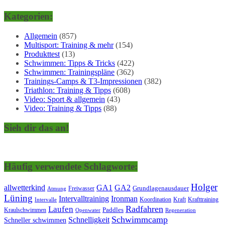
Kategorien:
Allgemein
(857)
Multisport: Training & mehr
(154)
Produkttest
(13)
Schwimmen: Tipps & Tricks
(422)
Schwimmen: Trainingspläne
(362)
Trainings-Camps & T3-Impressionen
(382)
Triathlon: Training & Tipps
(608)
Video: Sport & allgemein
(43)
Video: Training & Tipps
(88)
Sieh dir das an!
Häufig verwendete Schlagworte:
Holger
allwetterkind
GA1
GA2
Grundlagenausdauer
Freiwasser
Atmung
Lüning
Ironman
Intervalltraining
Kraft
Krafttraining
Koordination
Intervalle
Laufen
Radfahren
Kraulschwimmen
Paddles
Openwater
Regeneration
Schwimmcamp
Schnelligkeit
Schneller schwimmen