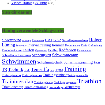
Video: Training & Tipps
(88)
Sieh dir das an!
Häufig verwendete Schlagworte:
Holger
allwetterkind
GA1
GA2
Grundlagenausdauer
Freiwasser
Atmung
Lüning
Ironman
Intervalltraining
Kraft
Krafttraining
Koordination
Intervalle
Laufen
Radfahren
Kraulschwimmen
Paddles
Openwater
Regeneration
Schwimmcamp
Schnelligkeit
Schneller schwimmen
Schwimmen
Schwimmtraining
Schwimmtechnik
Sport
Training
Teneriffa
T3
Technik
Tipps
Teide
Test
Trainingseinheit
Trainingscamp
Trainingscamps
Trainingsmethodik
Triathlon
Trainingsplan
Trainingsprogramm
Trainingsplanung
Triathloncamp
Triathlontraining
Wettkampf
Wasserlage