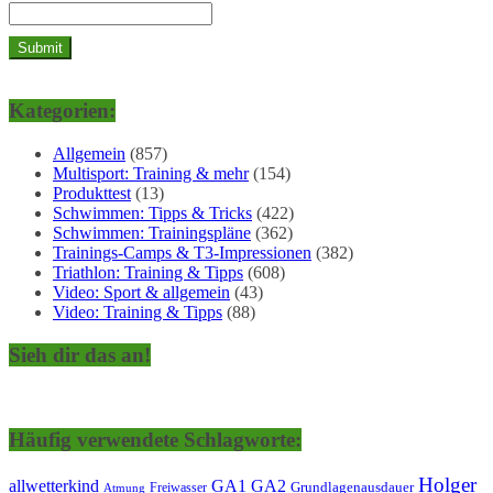
Kategorien:
Allgemein
(857)
Multisport: Training & mehr
(154)
Produkttest
(13)
Schwimmen: Tipps & Tricks
(422)
Schwimmen: Trainingspläne
(362)
Trainings-Camps & T3-Impressionen
(382)
Triathlon: Training & Tipps
(608)
Video: Sport & allgemein
(43)
Video: Training & Tipps
(88)
Sieh dir das an!
Häufig verwendete Schlagworte:
Holger
allwetterkind
GA1
GA2
Grundlagenausdauer
Freiwasser
Atmung