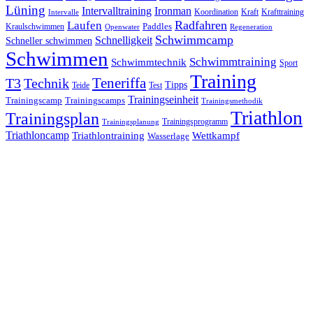
Lüning
Ironman
Intervalltraining
Kraft
Krafttraining
Koordination
Intervalle
Laufen
Radfahren
Kraulschwimmen
Paddles
Openwater
Regeneration
Schwimmcamp
Schnelligkeit
Schneller schwimmen
Schwimmen
Schwimmtraining
Schwimmtechnik
Sport
Training
Teneriffa
T3
Technik
Tipps
Teide
Test
Trainingseinheit
Trainingscamp
Trainingscamps
Trainingsmethodik
Triathlon
Trainingsplan
Trainingsprogramm
Trainingsplanung
Triathloncamp
Triathlontraining
Wettkampf
Wasserlage