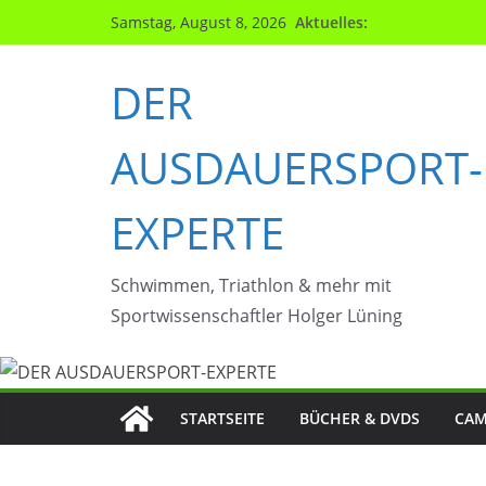
Zum
Aktuelles:
Samstag, August 8, 2026
Inhalt
springen
DER
AUSDAUERSPORT-
EXPERTE
Schwimmen, Triathlon & mehr mit
Sportwissenschaftler Holger Lüning
STARTSEITE
BÜCHER & DVDS
CAM