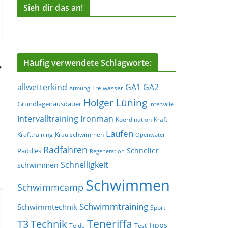
Sieh dir das an!
Häufig verwendete Schlagworte:
allwetterkind
GA1
GA2
Freiwasser
Atmung
Holger Lüning
Grundlagenausdauer
Intervalle
Ironman
Intervalltraining
Koordination
Kraft
Laufen
Krafttraining
Kraulschwimmen
Openwater
Radfahren
Schneller
Paddles
Regeneration
Schnelligkeit
schwimmen
Schwimmen
Schwimmcamp
Schwimmtraining
Schwimmtechnik
Sport
Teneriffa
T3
Technik
Tipps
Teide
Test