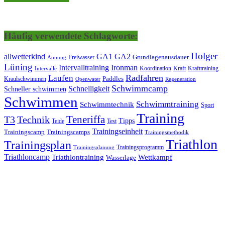
Häufig verwendete Schlagworte:
Holger
allwetterkind
GA1
GA2
Grundlagenausdauer
Freiwasser
Atmung
Lüning
Ironman
Intervalltraining
Kraft
Krafttraining
Koordination
Intervalle
Laufen
Radfahren
Kraulschwimmen
Paddles
Openwater
Regeneration
Schwimmcamp
Schnelligkeit
Schneller schwimmen
Schwimmen
Schwimmtraining
Schwimmtechnik
Sport
Training
Teneriffa
T3
Technik
Tipps
Teide
Test
Trainingseinheit
Trainingscamp
Trainingscamps
Trainingsmethodik
Triathlon
Trainingsplan
Trainingsprogramm
Trainingsplanung
Triathloncamp
Triathlontraining
Wettkampf
Wasserlage