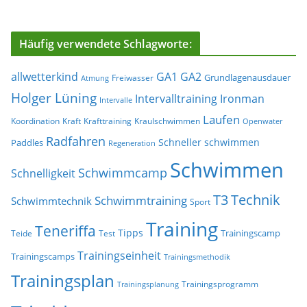
Häufig verwendete Schlagworte:
allwetterkind
GA1
GA2
Grundlagenausdauer
Freiwasser
Atmung
Holger Lüning
Ironman
Intervalltraining
Intervalle
Laufen
Koordination
Kraft
Krafttraining
Kraulschwimmen
Openwater
Radfahren
Schneller schwimmen
Paddles
Regeneration
Schwimmen
Schwimmcamp
Schnelligkeit
T3
Technik
Schwimmtraining
Schwimmtechnik
Sport
Training
Teneriffa
Tipps
Trainingscamp
Teide
Test
Trainingseinheit
Trainingscamps
Trainingsmethodik
Trainingsplan
Trainingsprogramm
Trainingsplanung