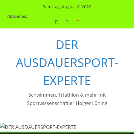
Zum
Samstag, August 8, 2026
Inhalt
Aktuelles:
springen
DER
AUSDAUERSPORT-
EXPERTE
Schwimmen, Triathlon & mehr mit
Sportwissenschaftler Holger Lüning