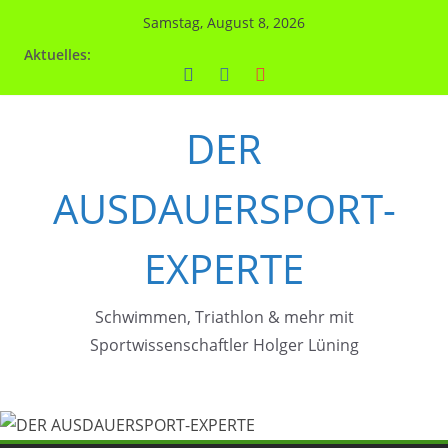
Zum
Samstag, August 8, 2026
Inhalt
Aktuelles:
springen
DER
AUSDAUERSPORT-
EXPERTE
Schwimmen, Triathlon & mehr mit
Sportwissenschaftler Holger Lüning