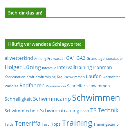
Sieh dir das an!
Häufig verwendete Schlagworte:
allwetterkind
GA1
GA2
Grundlagenausdauer
Freiwasser
Atmung
Holger Lüning
Ironman
Intervalltraining
Intervalle
Laufen
Koordination
Kraft
Krafttraining
Kraulschwimmen
Openwater
Radfahren
Schneller schwimmen
Paddles
Regeneration
Schwimmen
Schwimmcamp
Schnelligkeit
T3
Technik
Schwimmtraining
Schwimmtechnik
Sport
Training
Teneriffa
Tipps
Trainingscamp
Teide
Test