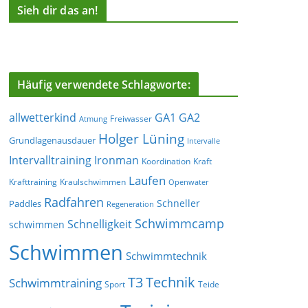
Sieh dir das an!
Häufig verwendete Schlagworte:
allwetterkind
GA1
GA2
Freiwasser
Atmung
Holger Lüning
Grundlagenausdauer
Intervalle
Ironman
Intervalltraining
Koordination
Kraft
Laufen
Krafttraining
Kraulschwimmen
Openwater
Radfahren
Schneller
Paddles
Regeneration
Schwimmcamp
Schnelligkeit
schwimmen
Schwimmen
Schwimmtechnik
T3
Technik
Schwimmtraining
Sport
Teide