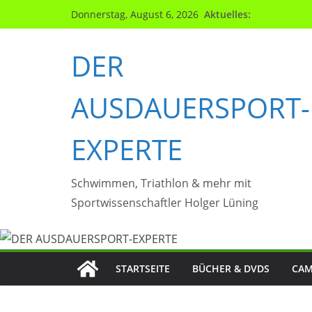
Zum
Aktuelles:
Donnerstag, August 6, 2026
Inhalt
springen
DER
AUSDAUERSPORT-
EXPERTE
Schwimmen, Triathlon & mehr mit
Sportwissenschaftler Holger Lüning
STARTSEITE
BÜCHER & DVDS
CAM