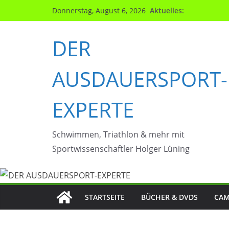
Zum
Aktuelles:
Donnerstag, August 6, 2026
Inhalt
springen
DER
AUSDAUERSPORT-
EXPERTE
Schwimmen, Triathlon & mehr mit
Sportwissenschaftler Holger Lüning
STARTSEITE
BÜCHER & DVDS
CAM