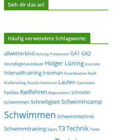
Sieh dir das an!
Häufig verwendete Schlagworte:
allwetterkind
GA1
GA2
Freiwasser
Atmung
Holger Lüning
Grundlagenausdauer
Intervalle
Ironman
Intervalltraining
Koordination
Kraft
Laufen
Krafttraining
Kraulschwimmen
Openwater
Radfahren
Schneller
Paddles
Regeneration
Schwimmcamp
Schnelligkeit
schwimmen
Schwimmen
Schwimmtechnik
T3
Technik
Schwimmtraining
Sport
Teide