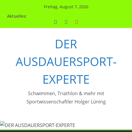
Zum
Freitag, August 7, 2026
Inhalt
Aktuelles:
springen
DER
AUSDAUERSPORT-
EXPERTE
Schwimmen, Triathlon & mehr mit
Sportwissenschaftler Holger Lüning