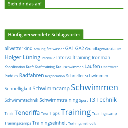
Sieh dir das an!
Häufig verwendete Schlagworte:
allwetterkind
GA1
GA2
Grundlagenausdauer
Freiwasser
Atmung
Holger Lüning
Ironman
Intervalltraining
Intervalle
Laufen
Koordination
Kraft
Krafttraining
Kraulschwimmen
Openwater
Radfahren
Schneller schwimmen
Paddles
Regeneration
Schwimmen
Schwimmcamp
Schnelligkeit
T3
Technik
Schwimmtraining
Schwimmtechnik
Sport
Training
Teneriffa
Tipps
Trainingscamp
Teide
Test
Trainingseinheit
Trainingscamps
Trainingsmethodik