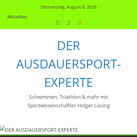
Zum
Donnerstag, August 6, 2026
Inhalt
Aktuelles:
springen
DER
AUSDAUERSPORT-
EXPERTE
Schwimmen, Triathlon & mehr mit
Sportwissenschaftler Holger Lüning